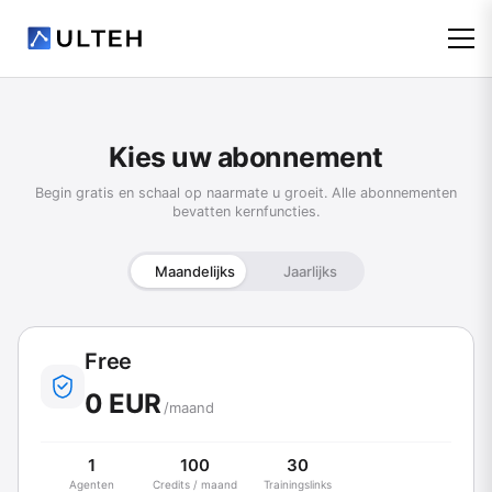
Kies uw abonnement
Begin gratis en schaal op naarmate u groeit. Alle abonnementen
bevatten kernfuncties.
Maandelijks
Jaarlijks
Free
0 EUR
/maand
1
100
30
Agenten
Credits / maand
Trainingslinks