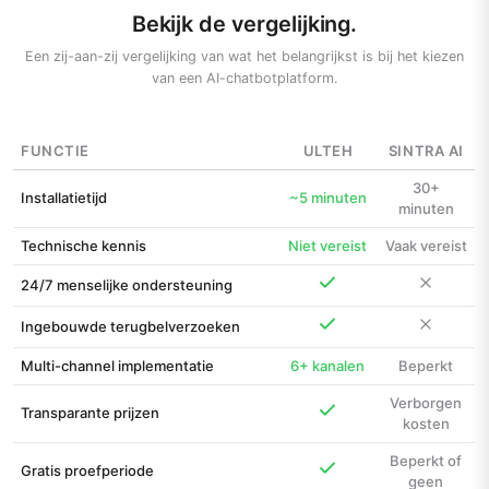
Bekijk de vergelijking.
Een zij-aan-zij vergelijking van wat het belangrijkst is bij het kiezen
van een AI-chatbotplatform.
FUNCTIE
ULTEH
SINTRA AI
30+
Installatietijd
~5 minuten
minuten
Technische kennis
Niet vereist
Vaak vereist
24/7 menselijke ondersteuning
Ingebouwde terugbelverzoeken
Multi-channel implementatie
6+ kanalen
Beperkt
Verborgen
Transparante prijzen
kosten
Beperkt of
Gratis proefperiode
geen