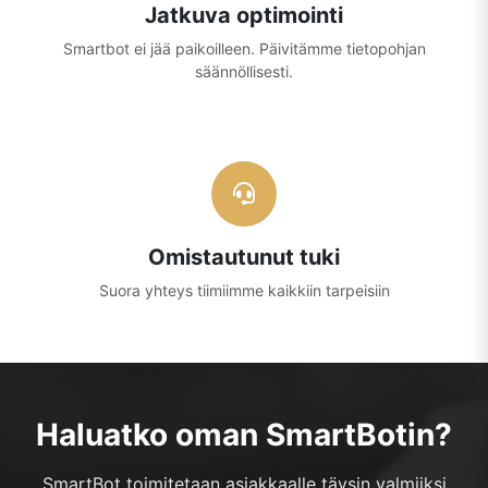
Jatkuva optimointi
Smartbot ei jää paikoilleen. Päivitämme tietopohjan
säännöllisesti.
Omistautunut tuki
Suora yhteys tiimiimme kaikkiin tarpeisiin
Haluatko oman SmartBotin?
SmartBot toimitetaan asiakkaalle täysin valmiiksi