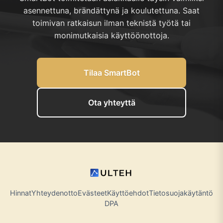
asennettuna, brändättynä ja koulutettuna. Saat
toimivan ratkaisun ilman teknistä työtä tai
monimutkaisia käyttöönottoja.
Tilaa SmartBot
Ota yhteyttä
Hinnat
Yhteydenotto
Evästeet
Käyttöehdot
Tietosuojakäytäntö
DPA